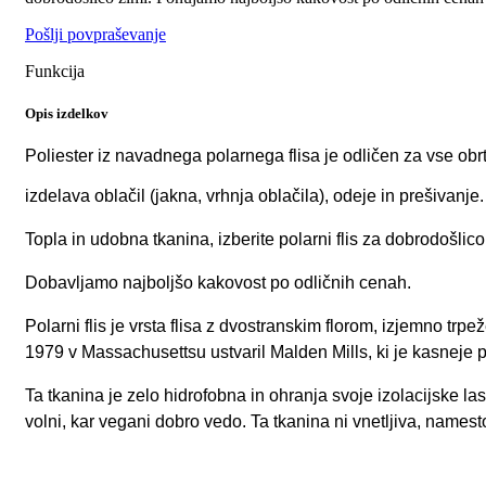
Pošlji povpraševanje
Funkcija
Opis izdelkov
Poliester iz navadnega polarnega flisa je odličen za vse obr
izdelava oblačil (jakna, vrhnja oblačila), odeje in prešivanje.
Topla in udobna tkanina, izberite polarni flis za dobrodošlico
Dobavljamo najboljšo kakovost po odličnih cenah.
Polarni flis je vrsta flisa z dvostranskim florom, izjemno trp
1979 v Massachusettsu ustvaril Malden Mills, ki je kasneje 
Ta tkanina je zelo hidrofobna in ohranja svoje izolacijske last
volni, kar vegani dobro vedo. Ta tkanina ni vnetljiva, namest