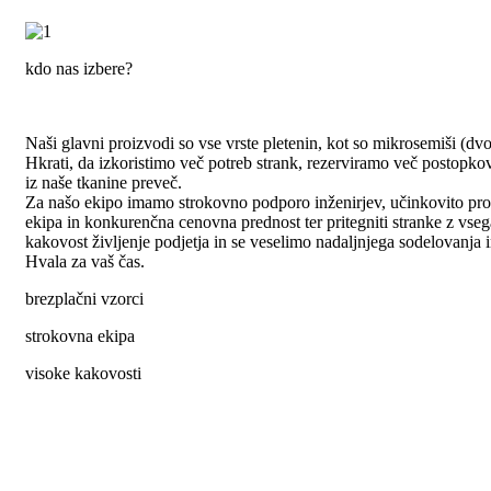
kdo nas izbere?
Naši glavni proizvodi so vse vrste pletenin, kot so mikrosemiši (dvojn
Hkrati, da izkoristimo več potreb strank, rezerviramo več postopkov
iz naše tkanine preveč.
Za našo ekipo imamo strokovno podporo inženirjev, učinkovito pr
ekipa in konkurenčna cenovna prednost ter pritegniti stranke z vseg
kakovost življenje podjetja in se veselimo nadaljnjega sodelovanj
Hvala za vaš čas.
brezplačni vzorci
strokovna ekipa
visoke kakovosti