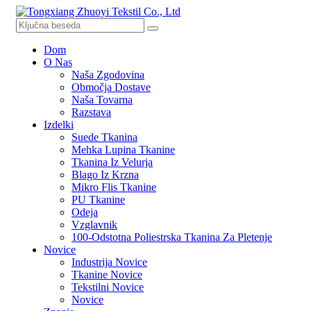
Dom
O Nas
Naša Zgodovina
Območja Dostave
Naša Tovarna
Razstava
Izdelki
Suede Tkanina
Mehka Lupina Tkanine
Tkanina Iz Velurja
Blago Iz Krzna
Mikro Flis Tkanine
PU Tkanine
Odeja
Vzglavnik
100-Odstotna Poliestrska Tkanina Za Pletenje
Novice
Industrija Novice
Tkanine Novice
Tekstilni Novice
Novice