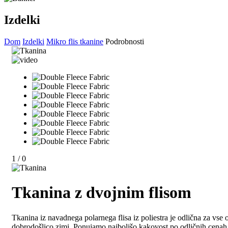
Izdelki
Dom
Izdelki
Mikro flis tkanine
Podrobnosti
1
/
0
Tkanina z dvojnim flisom
Tkanina iz navadnega polarnega flisa iz poliestra je odlična za vse ob
dobrodošlico zimi. Ponujamo najboljšo kakovost po odličnih cenah