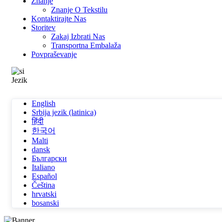
Znanje
Znanje O Tekstilu
Kontaktirajte Nas
Storitev
Zakaj Izbrati Nas
Transportna Embalaža
Povpraševanje
Jezik
English
Srbija jezik (latinica)
हिंदी
한국어
Malti
dansk
Български
Italiano
Español
Čeština
hrvatski
bosanski