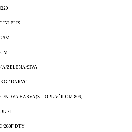
220
JNI FLIS
0GSM
 CM
NA/ZELENA/SIVA
 KG / BARVO
KG/NOVA BARVA(Z DOPLAČILOM 80$)
20DNI
D/288F DTY