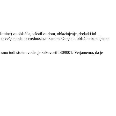
anine) za oblačila, tekstil za dom, oblazinjenje, dodatki itd.
nimo večjo dodano vrednost za tkanine. Odejo in oblačilo izdelujemo
ili smo tudi sistem vodenja kakovosti IS09001. Verjamemo, da je