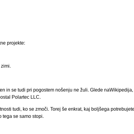
tne projekte:
 zimi.
ežen in se tudi pri pogostem nošenju ne žuli. Glede na
Wikipedija,
postal Polartec LLC.
nosti tudi, ko se zmoči. Torej še enkrat, kaj boljšega potrebujete 
o tega se samo stopi.