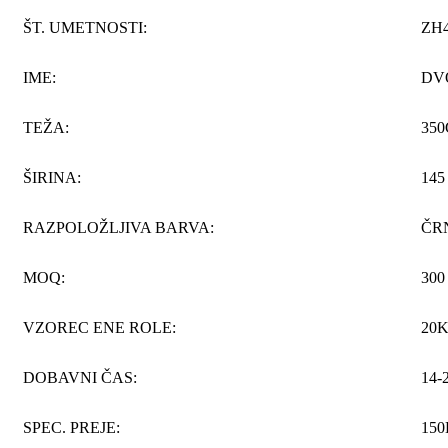
ŠT. UMETNOSTI:
ZH4
IME:
DVO
TEŽA:
35
ŠIRINA:
145
RAZPOLOŽLJIVA BARVA:
ČR
MOQ:
300
VZOREC ENE ROLE:
20
DOBAVNI ČAS:
14-
SPEC. PREJE:
150