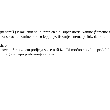
i semiši) v različnih stilih, prepletanje, super suede tkanine (žametne tk
 za sorodne tkanine, kot so lepljenje, tiskanje, snemanje itd., da ohra
odajo
a sveta. Z razvojem podjetja so se naši izdelki močno razvili in pridob
a in dolgoročnega poslovnega odnosa.